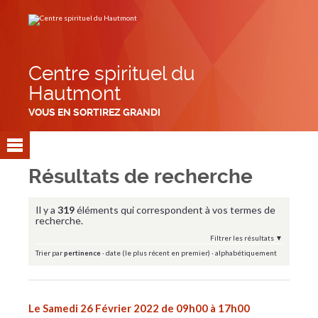
Aller
Outils
au
personnels
contenu.
|
Aller
à
la
navigation
Centre spirituel du
Hautmont
VOUS EN SORTIREZ GRANDI
Résultats de recherche
Il y a
319
éléments qui correspondent à vos termes de
recherche.
Filtrer les résultats
Trier par
pertinence
·
date (le plus récent en premier)
·
alphabétiquement
Le Samedi 26 Février 2022 de 09h00 à 17h00