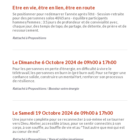
Etre en vie, être en lien, être en route
Se positionner pour redémarrer l’année après l’été - Session-retraite
pour des personnes solos 40/65 ans - équilibre participants
hommes/femmes ; 3.5 jours de profondeur et de convivialité avec,
chaque jour, des temps de topo, de partage, de détente, de prière et de
ressourcement.
Rattaché à
Propositions
Le Dimanche 6 Octobre 2024 de 09h00 à 17h00
Pour les personnes en perte d'énergie, en difficulté à vivre le
télétravail, les personnes en burn in (pré burn out). Pour se forger une
confiance solide, construire un mental fort, renforcer son processus
de résilience.
Rattaché à
Propositions
/
Boostez votre énergie
Le Samedi 19 Octobre 2024 de 09h00 à 17h00
Une journée complète pour se reconnecter à soi-même et se tourner
vers Dieu. Atelier, accessible à tous, pour se sentir connectés à son
corps, à son souffle, au Souffle de vie et au "Tout autre que moi qui est
au coeur de moi".
Rattaché à
Propositions
/
Yoga et prière ignatienne