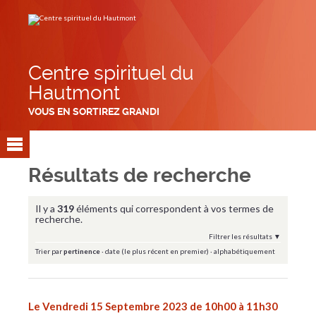
Aller
Outils
au
personnels
contenu.
|
Aller
à
la
navigation
Centre spirituel du
Hautmont
VOUS EN SORTIREZ GRANDI
Résultats de recherche
Il y a
319
éléments qui correspondent à vos termes de
recherche.
Filtrer les résultats
Trier par
pertinence
·
date (le plus récent en premier)
·
alphabétiquement
Le Vendredi 15 Septembre 2023 de 10h00 à 11h30