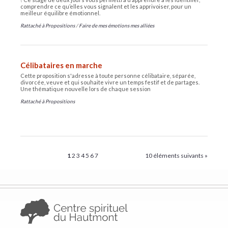
comprendre ce qu’elles vous signalent et les apprivoiser, pour un
meilleur équilibre émotionnel.
Rattaché à
Propositions
/
Faire de mes émotions mes alliées
Célibataires en marche
Cette proposition s'adresse à toute personne célibataire, séparée,
divorcée, veuve et qui souhaite vivre un temps festif et de partages.
Une thématique nouvelle lors de chaque session
Rattaché à
Propositions
1
2
3
4
5
6
7
10 éléments suivants »