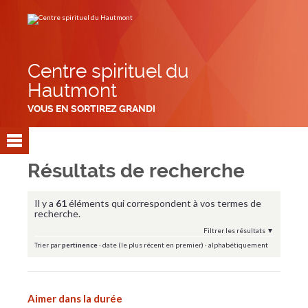
Aller
Outils
au
personnels
contenu.
|
Aller
à
la
navigation
Centre spirituel du
Hautmont
VOUS EN SORTIREZ GRANDI
Résultats de recherche
Il y a
61
éléments qui correspondent à vos termes de
recherche.
Filtrer les résultats
Trier par
pertinence
·
date (le plus récent en premier)
·
alphabétiquement
Aimer dans la durée