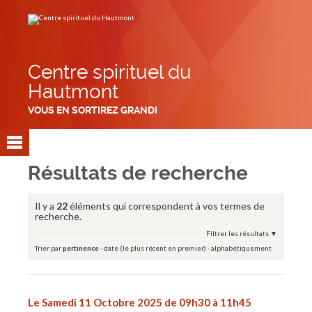
Aller
Outils
au
personnels
contenu.
|
Aller
à
la
navigation
Centre spirituel du
Hautmont
VOUS EN SORTIREZ GRANDI
Résultats de recherche
Il y a
22
éléments qui correspondent à vos termes de
recherche.
Filtrer les résultats
Trier par
pertinence
·
date (le plus récent en premier)
·
alphabétiquement
Le Samedi 11 Octobre 2025 de 09h30 à 11h45