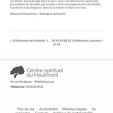
Un atelier de jardinage dans le parc, avec une dimension spirituelle
permettant de dévoiler, par la prière et les enseignements de la Bible,
la présence du Seigneur dans la Création et dans nos vies.
Rattaché à
Propositions
/
Jardinage & spiritualité
« 10 éléments précédents
1
...
18
19
20
21
22
10 éléments suivants »
23
24
31 rue Mirabeau - 59420 Mouvaux
Téléphone :
​03 20 26 09 61
Plan du site
Accessibilité
Mentions légales
Se