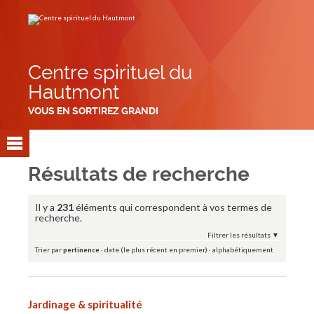
Aller
Outils
au
personnels
contenu.
|
Aller
à
la
navigation
Centre spirituel du
Hautmont
VOUS EN SORTIREZ GRANDI
Résultats de recherche
Il y a
231
éléments qui correspondent à vos termes de
recherche.
Filtrer les résultats
Trier par
pertinence
·
date (le plus récent en premier)
·
alphabétiquement
Jardinage & spiritualité