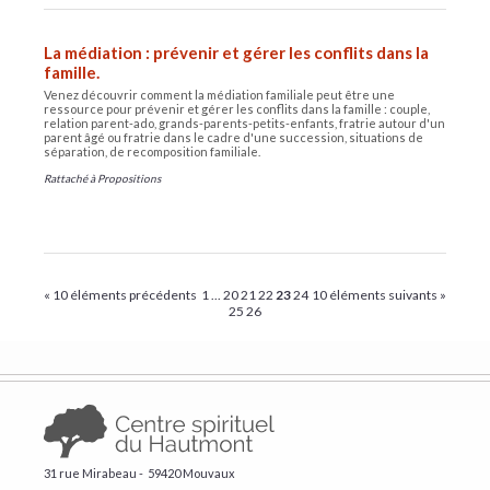
La médiation : prévenir et gérer les conflits dans la
famille.
Venez découvrir comment la médiation familiale peut être une
ressource pour prévenir et gérer les conflits dans la famille : couple,
relation parent-ado, grands-parents-petits-enfants, fratrie autour d'un
parent âgé ou fratrie dans le cadre d'une succession, situations de
séparation, de recomposition familiale.
Rattaché à
Propositions
« 10 éléments précédents
1
...
20
21
22
23
24
10 éléments suivants »
25
26
31 rue Mirabeau - 59420 Mouvaux