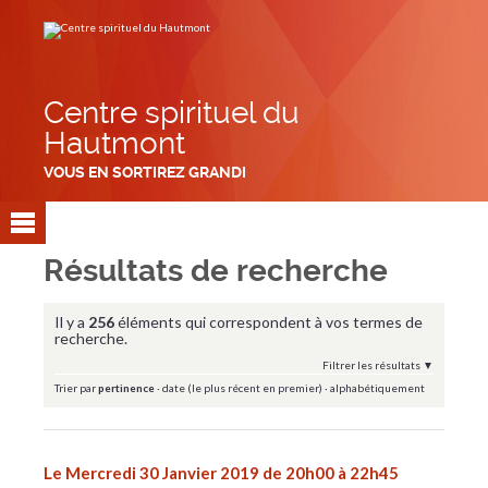
Aller
Outils
au
personnels
contenu.
|
Aller
à
la
navigation
Centre spirituel du
Hautmont
VOUS EN SORTIREZ GRANDI
Résultats de recherche
Il y a
256
éléments qui correspondent à vos termes de
recherche.
Filtrer les résultats
Trier par
pertinence
·
date (le plus récent en premier)
·
alphabétiquement
Le Mercredi 30 Janvier 2019 de 20h00 à 22h45