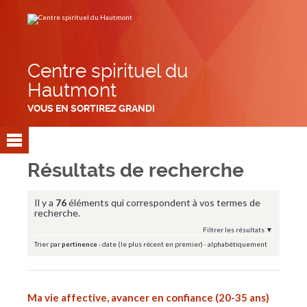
Aller
Outils
au
personnels
contenu.
|
Aller
à
la
navigation
Centre spirituel du
Hautmont
VOUS EN SORTIREZ GRANDI
Résultats de recherche
Il y a
76
éléments qui correspondent à vos termes de
recherche.
Filtrer les résultats
Trier par
pertinence
·
date (le plus récent en premier)
·
alphabétiquement
Ma vie affective, avancer en confiance (20-35 ans)