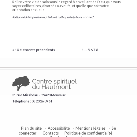
Relire votre vie de solo sous le regard bienveillant de Dieu, que vous
soyez célibataires, divorcés ou veufs, et quelle que soit votre
orientation sexuelle.
Rattaché à
Propositions
/
Solo et catho, suis-je hors norme ?
« 10 éléments précédents
1
...
5
6
7
8
31 rue Mirabeau - 59420 Mouvaux
Téléphone :
​03 20 26 09 61
Plan du site
Accessibilité
Mentions légales
Se
connecter
Contacts
Politique de confidentialité