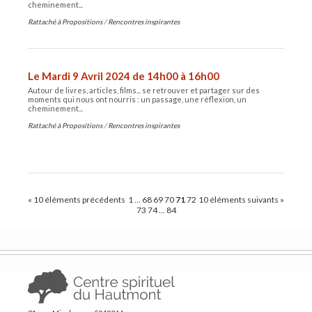
cheminement...
Rattaché à
Propositions
/
Rencontres inspirantes
Le Mardi 9 Avril 2024 de 14h00 à 16h00
Autour de livres, articles, films... se retrouver et partager sur des
moments qui nous ont nourris : un passage, une réflexion, un
cheminement...
Rattaché à
Propositions
/
Rencontres inspirantes
« 10 éléments précédents
1
...
68
69
70
71
72
10 éléments suivants »
73
74
...
84