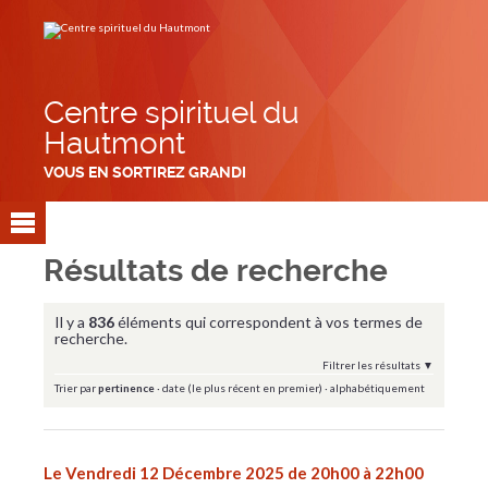
Aller
Outils
au
personnels
contenu.
|
Aller
à
la
navigation
Centre spirituel du
Hautmont
VOUS EN SORTIREZ GRANDI
Résultats de recherche
Il y a
836
éléments qui correspondent à vos termes de
recherche.
Filtrer les résultats
Trier par
pertinence
·
date (le plus récent en premier)
·
alphabétiquement
Le Vendredi 12 Décembre 2025 de 20h00 à 22h00