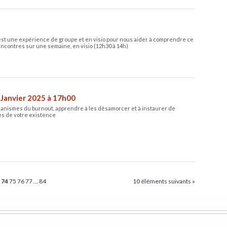
st une expérience de groupe et en visio pour nous aider à comprendre ce
rencontres sur une semaine, en visio (12h30 à 14h)
 Janvier 2025 à 17h00
anismes du burnout, apprendre à les désamorcer et à instaurer de
des de votre existence
3
74
75
76
77
...
84
10 éléments suivants »