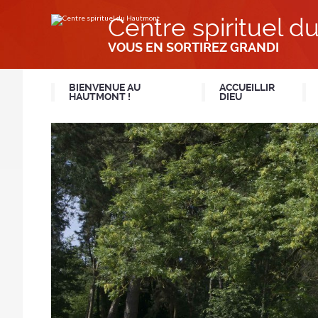
Aller
Outils
au
personnels
Centre spirituel 
contenu.
|
Aller
VOUS EN SORTIREZ GRANDI
à
la
navigation
BIENVENUE AU
ACCUEILLIR
HAUTMONT !
DIEU