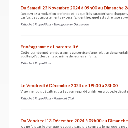
Du Samedi 23 Novembre 2024 à 09h00 au Dimanche 2
Découvrez la motivation profonde et les qualités caractérisant chaque ty
parfois des comportements excessifs. Identifiez quel est votre type et 
Rattaché à
Propositions
/
Ennéagramme - Découverte
Ennéagramme et parentalité
Cette journée met l’ennéagramme au service d’une relation de parentalit
adultes, d’adolescents ou même de jeunes enfants.
Rattaché à
Propositions
Le Vendredi 6 Décembre 2024 de 19h30 à 23h00
Visionner puis débattre : après avoir regardé un film en groupe, le débat
Rattaché à
Propositions
/
Hautmont Ciné
Du Vendredi 13 Décembre 2024 à 09h00 au Dimanche
«Je ne fais pas le bien que je voudrais, mais je commets le mal que je ne