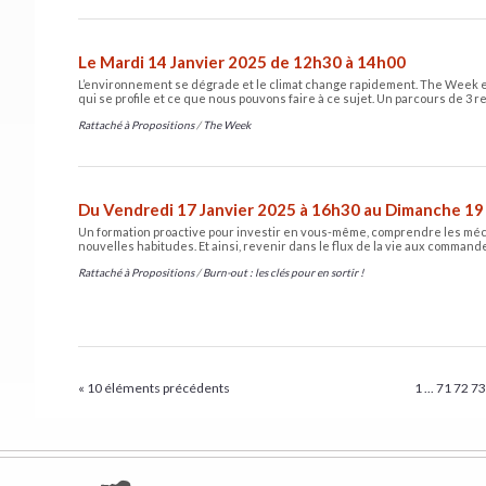
Le Mardi 14 Janvier 2025 de 12h30 à 14h00
L’environnement se dégrade et le climat change rapidement. The Week e
qui se profile et ce que nous pouvons faire à ce sujet. Un parcours de 3 
Rattaché à
Propositions
/
The Week
Du Vendredi 17 Janvier 2025 à 16h30 au Dimanche 19
Un formation proactive pour investir en vous-même, comprendre les méc
nouvelles habitudes. Et ainsi, revenir dans le flux de la vie aux comman
Rattaché à
Propositions
/
Burn-out : les clés pour en sortir !
« 10 éléments précédents
1
...
71
72
7