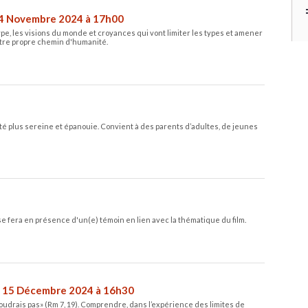
4 Novembre 2024 à 17h00
pe, les visions du monde et croyances qui vont limiter les types et amener
votre propre chemin d'humanité.
é plus sereine et épanouie. Convient à des parents d’adultes, de jeunes
 se fera en présence d'un(e) témoin en lien avec la thématique du film.
 15 Décembre 2024 à 16h30
 voudrais pas» (Rm 7, 19). Comprendre, dans l’expérience des limites de