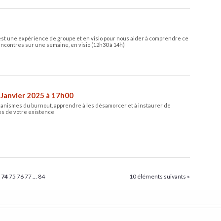
st une expérience de groupe et en visio pour nous aider à comprendre ce
rencontres sur une semaine, en visio (12h30 à 14h)
 Janvier 2025 à 17h00
anismes du burnout, apprendre à les désamorcer et à instaurer de
des de votre existence
3
74
75
76
77
...
84
10 éléments suivants »