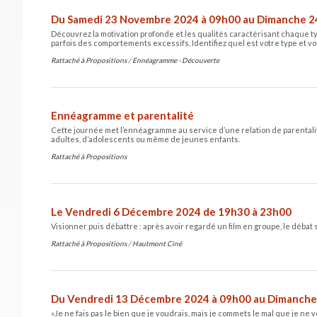
Du Samedi 23 Novembre 2024 à 09h00 au Dimanche 2
Découvrez la motivation profonde et les qualités caractérisant chaque ty
parfois des comportements excessifs. Identifiez quel est votre type et 
Rattaché à
Propositions
/
Ennéagramme - Découverte
Ennéagramme et parentalité
Cette journée met l’ennéagramme au service d’une relation de parentalit
adultes, d’adolescents ou même de jeunes enfants.
Rattaché à
Propositions
Le Vendredi 6 Décembre 2024 de 19h30 à 23h00
Visionner puis débattre : après avoir regardé un film en groupe, le débat
Rattaché à
Propositions
/
Hautmont Ciné
Du Vendredi 13 Décembre 2024 à 09h00 au Dimanche
«Je ne fais pas le bien que je voudrais, mais je commets le mal que je ne