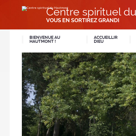
Aller
Outils
au
personnels
Centre spirituel 
contenu.
|
Aller
VOUS EN SORTIREZ GRANDI
à
la
navigation
BIENVENUE AU
ACCUEILLIR
HAUTMONT !
DIEU