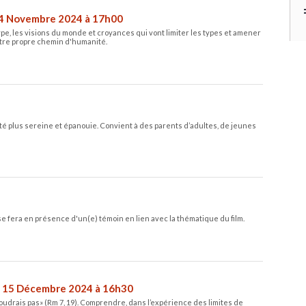
4 Novembre 2024 à 17h00
pe, les visions du monde et croyances qui vont limiter les types et amener
votre propre chemin d'humanité.
é plus sereine et épanouie. Convient à des parents d’adultes, de jeunes
 se fera en présence d'un(e) témoin en lien avec la thématique du film.
 15 Décembre 2024 à 16h30
 voudrais pas» (Rm 7, 19). Comprendre, dans l’expérience des limites de