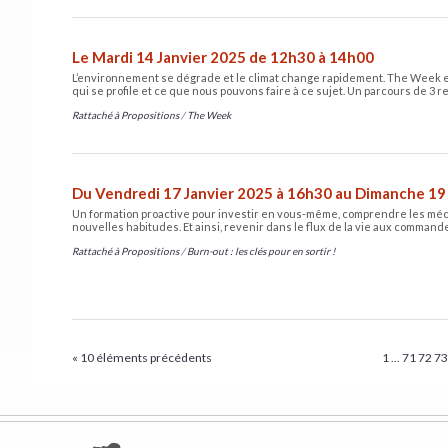
Le Mardi 14 Janvier 2025 de 12h30 à 14h00
L’environnement se dégrade et le climat change rapidement. The Week e
qui se profile et ce que nous pouvons faire à ce sujet. Un parcours de 3 
Rattaché à
Propositions
/
The Week
Du Vendredi 17 Janvier 2025 à 16h30 au Dimanche 19
Un formation proactive pour investir en vous-même, comprendre les méc
nouvelles habitudes. Et ainsi, revenir dans le flux de la vie aux comman
Rattaché à
Propositions
/
Burn-out : les clés pour en sortir !
« 10 éléments précédents
1
...
71
72
7