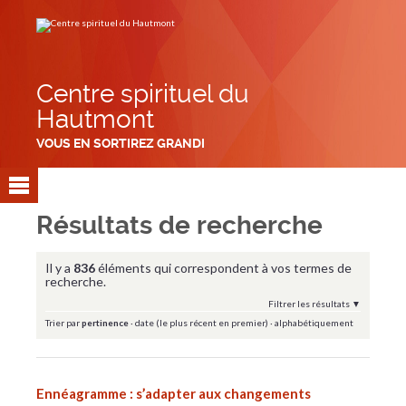
Aller
Outils
au
personnels
contenu.
|
Aller
à
la
navigation
Centre spirituel du
Hautmont
VOUS EN SORTIREZ GRANDI
Résultats de recherche
Il y a
836
éléments qui correspondent à vos termes de
recherche.
Filtrer les résultats
Trier par
pertinence
·
date (le plus récent en premier)
·
alphabétiquement
Ennéagramme : s’adapter aux changements