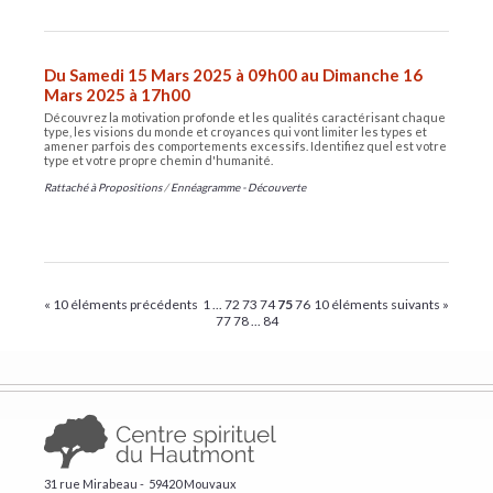
Du Samedi 15 Mars 2025 à 09h00 au Dimanche 16
Mars 2025 à 17h00
Découvrez la motivation profonde et les qualités caractérisant chaque
type, les visions du monde et croyances qui vont limiter les types et
amener parfois des comportements excessifs. Identifiez quel est votre
type et votre propre chemin d'humanité.
Rattaché à
Propositions
/
Ennéagramme - Découverte
« 10 éléments précédents
1
...
72
73
74
75
76
10 éléments suivants »
77
78
...
84
31 rue Mirabeau - 59420 Mouvaux