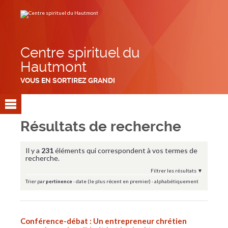
Aller
Outils
au
personnels
contenu.
|
Aller
à
la
navigation
Centre spirituel du
Hautmont
VOUS EN SORTIREZ GRANDI
Résultats de recherche
Il y a
231
éléments qui correspondent à vos termes de
recherche.
Filtrer les résultats
Trier par
pertinence
·
date (le plus récent en premier)
·
alphabétiquement
Conférence-débat : Un entrepreneur chrétien