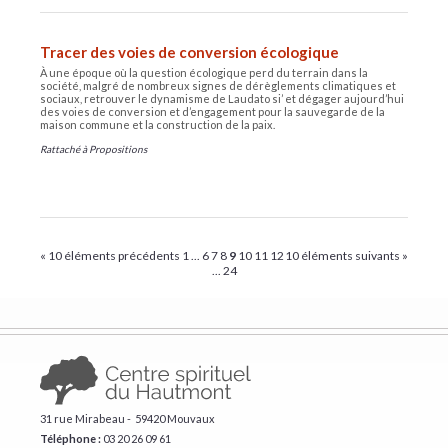
Tracer des voies de conversion écologique
À une époque où la question écologique perd du terrain dans la
société, malgré de nombreux signes de dérèglements climatiques et
sociaux, retrouver le dynamisme de Laudato si’ et dégager aujourd’hui
des voies de conversion et d’engagement pour la sauvegarde de la
maison commune et la construction de la paix.
Rattaché à
Propositions
« 10 éléments précédents
1
...
6
7
8
9
10
11
12
10 éléments suivants »
...
24
31 rue Mirabeau - 59420 Mouvaux
Téléphone :
​03 20 26 09 61