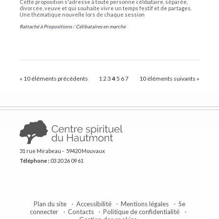
Cette proposition s'adresse à toute personne célibataire, séparée,
divorcée, veuve et qui souhaite vivre un temps festif et de partages.
Une thématique nouvelle lors de chaque session
Rattaché à
Propositions
/
Célibataires en marche
« 10 éléments précédents
1
2
3
4
5
6
7
10 éléments suivants »
31 rue Mirabeau - 59420 Mouvaux
Téléphone :
​03 20 26 09 61
Plan du site
Accessibilité
Mentions légales
Se
connecter
Contacts
Politique de confidentialité