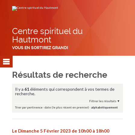
Aller
Outils
au
personnels
contenu.
|
Aller
à
la
navigation
Centre spirituel du
Hautmont
VOUS EN SORTIREZ GRANDI
Résultats de recherche
Il y a
61
éléments qui correspondent à vos termes de
recherche.
Filtrer les résultats
Trier par
pertinence
·
date (le plus récent en premier)
·
alphabétiquement
Le Dimanche 5 Février 2023 de 10h00 à 18h00