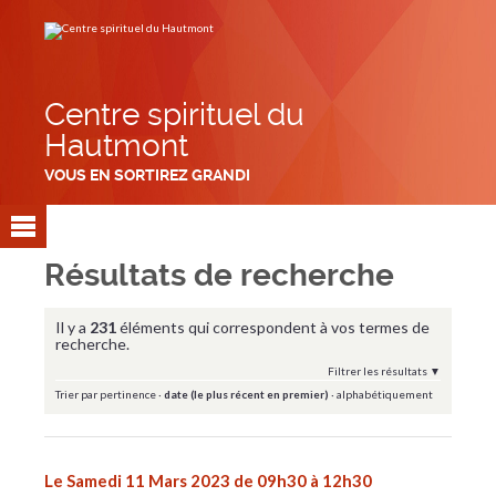
Aller
Outils
au
personnels
contenu.
|
Aller
à
la
navigation
Centre spirituel du
Hautmont
VOUS EN SORTIREZ GRANDI
Résultats de recherche
Il y a
231
éléments qui correspondent à vos termes de
recherche.
Filtrer les résultats
Trier par
pertinence
·
date (le plus récent en premier)
·
alphabétiquement
Le Samedi 11 Mars 2023 de 09h30 à 12h30