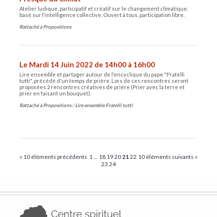
Atelier ludique, participatif et créatif sur le changement climatique,
basé sur l'intelligence collective. Ouvert à tous, participation libre.
Rattaché à
Propositions
Le Mardi 14 Juin 2022 de 14h00 à 16h00
Lire ensemble et partager autour de l'encyclique du pape "Fratelli
tutti", précédé d'un temps de prière. Lors de ces rencontres seront
proposées 2 rencontres créatives de prière (Prier avec la terre et
prier en faisant un bouquet).
Rattaché à
Propositions
/
Lire ensemble Fratelli tutti
« 10 éléments précédents
1
...
18
19
20
21
22
10 éléments suivants »
23
24