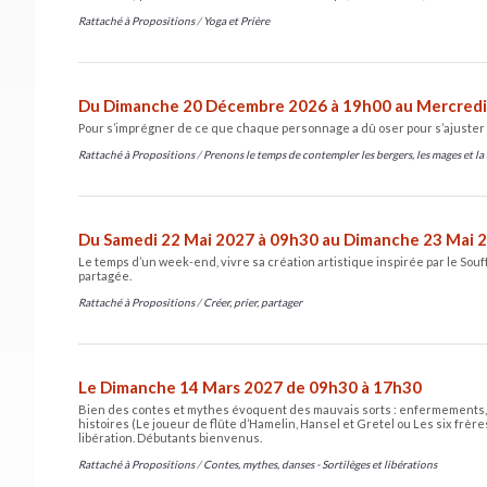
Rattaché à
Propositions
/
Yoga et Prière
Du Dimanche 20 Décembre 2026 à 19h00 au Mercredi
Pour s’imprégner de ce que chaque personnage a dû oser pour s’ajuster
Rattaché à
Propositions
/
Prenons le temps de contempler les bergers, les mages et la 
Du Samedi 22 Mai 2027 à 09h30 au Dimanche 23 Mai 
Le temps d’un week-end, vivre sa création artistique inspirée par le Souff
partagée.
Rattaché à
Propositions
/
Créer, prier, partager
Le Dimanche 14 Mars 2027 de 09h30 à 17h30
Bien des contes et mythes évoquent des mauvais sorts : enfermements, e
histoires (Le joueur de flûte d’Hamelin, Hansel et Gretel ou Les six frè
libération. Débutants bienvenus.
Rattaché à
Propositions
/
Contes, mythes, danses - Sortilèges et libérations