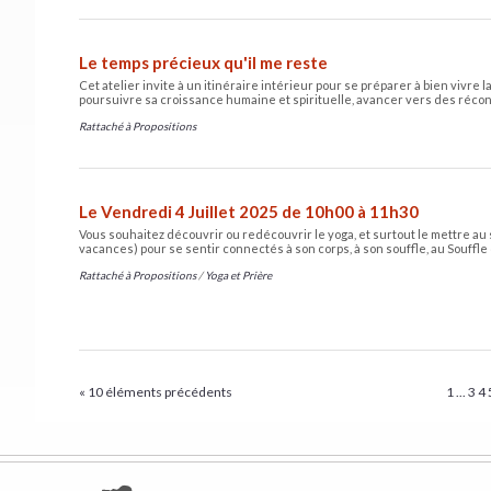
Le temps précieux qu'il me reste
Cet atelier invite à un itinéraire intérieur pour se préparer à bien vivre
poursuivre sa croissance humaine et spirituelle, avancer vers des réconci
Rattaché à
Propositions
Le Vendredi 4 Juillet 2025 de 10h00 à 11h30
Vous souhaitez découvrir ou redécouvrir le yoga, et surtout le mettre au 
vacances) pour se sentir connectés à son corps, à son souffle, au Souffle 
Rattaché à
Propositions
/
Yoga et Prière
« 10 éléments précédents
1
...
3
4