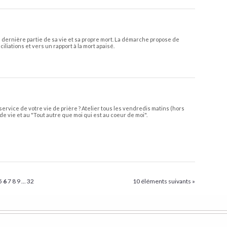
 la dernière partie de sa vie et sa propre mort. La démarche propose de
liations et vers un rapport à la mort apaisé.
service de votre vie de prière ? Atelier tous les vendredis matins (hors
de vie et au "Tout autre que moi qui est au coeur de moi".
5
6
7
8
9
...
32
10 éléments suivants »