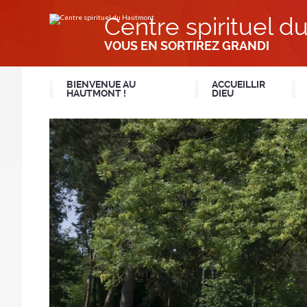
Aller
Outils
au
personnels
Centre spirituel 
contenu.
|
Aller
VOUS EN SORTIREZ GRANDI
à
la
navigation
BIENVENUE AU
ACCUEILLIR
HAUTMONT !
DIEU