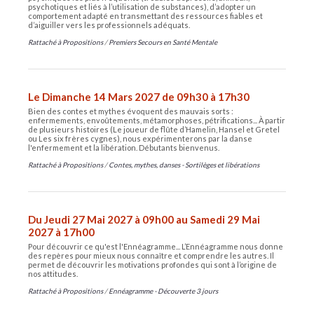
psychotiques et liés à l’utilisation de substances), d’adopter un
comportement adapté en transmettant des ressources fiables et
d’aiguiller vers les professionnels adéquats.
Rattaché à
Propositions
/
Premiers Secours en Santé Mentale
Le Dimanche 14 Mars 2027 de 09h30 à 17h30
Bien des contes et mythes évoquent des mauvais sorts :
enfermements, envoûtements, métamorphoses, pétrifications... À partir
de plusieurs histoires (Le joueur de flûte d’Hamelin, Hansel et Gretel
ou Les six frères cygnes), nous expérimenterons par la danse
l'enfermement et la libération. Débutants bienvenus.
Rattaché à
Propositions
/
Contes, mythes, danses - Sortilèges et libérations
Du Jeudi 27 Mai 2027 à 09h00 au Samedi 29 Mai
2027 à 17h00
Pour découvrir ce qu'est l'Ennéagramme... L’Ennéagramme nous donne
des repères pour mieux nous connaître et comprendre les autres. Il
permet de découvrir les motivations profondes qui sont à l’origine de
nos attitudes.
Rattaché à
Propositions
/
Ennéagramme - Découverte 3 jours