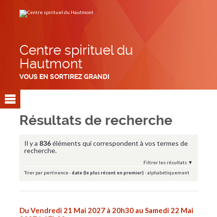
Aller
Outils
au
personnels
contenu.
|
Aller
à
la
navigation
Centre spirituel du
Hautmont
VOUS EN SORTIREZ GRANDI
Résultats de recherche
Il y a
836
éléments qui correspondent à vos termes de
recherche.
Filtrer les résultats
Trier par
pertinence
·
date (le plus récent en premier)
·
alphabétiquement
Du Vendredi 21 Mai 2027 à 20h30 au Samedi 22 Mai