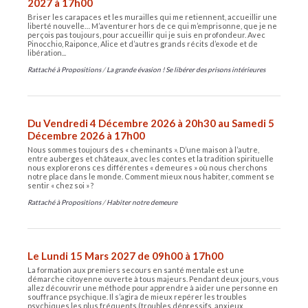
2027 à 17h00
Briser les carapaces et les murailles qui me retiennent, accueillir une
liberté nouvelle… M’aventurer hors de ce qui m’emprisonne, que je ne
perçois pas toujours, pour accueillir qui je suis en profondeur. Avec
Pinocchio, Raiponce, Alice et d’autres grands récits d’exode et de
libération...
Rattaché à
Propositions
/
La grande évasion ! Se libérer des prisons intérieures
Du Vendredi 4 Décembre 2026 à 20h30 au Samedi 5
Décembre 2026 à 17h00
Nous sommes toujours des « cheminants ». D’une maison à l’autre,
entre auberges et châteaux, avec les contes et la tradition spirituelle
nous explorerons ces différentes « demeures » où nous cherchons
notre place dans le monde. Comment mieux nous habiter, comment se
sentir « chez soi » ?
Rattaché à
Propositions
/
Habiter notre demeure
Le Lundi 15 Mars 2027 de 09h00 à 17h00
La formation aux premiers secours en santé mentale est une
démarche citoyenne ouverte à tous majeurs. Pendant deux jours, vous
allez découvrir une méthode pour apprendre à aider une personne en
souffrance psychique. Il s’agira de mieux repérer les troubles
psychiques les plus fréquents (troubles dépressifs, anxieux,