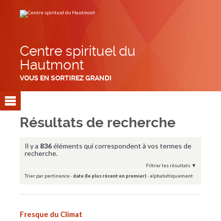
Aller
Outils
au
personnels
contenu.
|
Aller
à
la
navigation
Centre spirituel du
Hautmont
VOUS EN SORTIREZ GRANDI
Résultats de recherche
Il y a
836
éléments qui correspondent à vos termes de
recherche.
Filtrer les résultats
Trier par
pertinence
·
date (le plus récent en premier)
·
alphabétiquement
Fresque du Climat