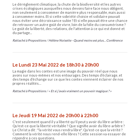
Le dérèglement climatique, la chute de la biodiversité et les autres
crises écologiques auxquelles nous devons faire face nous obligent,
non seulement à consommer de manière plus responsable, mais aussi
à consommer moins. Et si cette sobriété choisie et solidaire pouvait
nous éviter une décroissance subie ? Et si elle pouvait être une chance
de retrouver un autre goût de vivre, loin de la folie du consumérisme ?
Le goût de la liberté, des relations, de l'attention à ce qui est donné et
du partage...
Rattaché à
Propositions
/
Hélène Noisette - Quand moins est plus… Conférence
Le Lundi 23 Mai 2022 de 18h30 à 20h00
La magie dans les contes est une image du pouvoir réel que nous
avons sur nous-mêmes et nos entourages. Des temps d’éclairage, et
des temps d’échange sur ce que les contes viennent éclairer de nos
propres réalités…
Rattaché à
Propositions
/
« Et si j’avais vraiment un pouvoir magique ? »
Le Jeudi 19 Mai 2022 de 20h00 à 22h00
C'est seulement quand il y a liberté qu'il peut y avoir du libre-arbitre :
Qu'est-ce que la liberté véritable ? Que signifie avoir du libre-arbitre ?
Le Christ a dit : "la vérité vous rendra libre". Qu'est-ce que la vérité ?
Comment la vérité nous rend-elle libres ? Cette session va essayer de
répondre à ces questions.