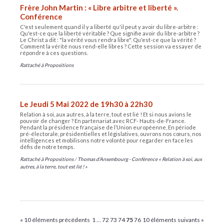
Frère John Martin : « Libre arbitre et liberté ».
Conférence
C'est seulement quand il y a liberté qu'il peut y avoir du libre-arbitre :
Qu'est-ce que la liberté véritable ? Que signifie avoir du libre-arbitre ?
Le Christ a dit : "la vérité vous rendra libre". Qu'est-ce que la vérité ?
Comment la vérité nous rend-elle libres ? Cette session va essayer de
répondre à ces questions.
Rattaché à
Propositions
Le Jeudi 5 Mai 2022 de 19h30 à 22h30
Relation à soi, aux autres, à la terre, tout est lié ! Et si nous avions le
pouvoir de changer ? En partenariat avec RCF- Hauts-de-France.
Pendant la présidence française de l’Union européenne, En période
pré-électorale, présidentielles et législatives, ouvrons nos cœurs, nos
intelligences et mobilisons notre volonté pour regarder en face les
défis de notre temps.
Rattaché à
Propositions
/
Thomas d’Ansembourg - Conférence « Relation à soi, aux
autres, à la terre, tout est lié ! »
« 10 éléments précédents
1
...
72
73
74
75
76
10 éléments suivants »