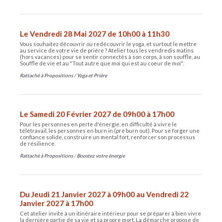
Le Vendredi 28 Mai 2027 de 10h00 à 11h30
Vous souhaitez découvrir ou redécouvrir le yoga, et surtout le mettre
au service de votre vie de prière ? Atelier tous les vendredis matins
(hors vacances) pour se sentir connectés à son corps, à son souffle, au
Souffle de vie et au "Tout autre que moi qui est au coeur de moi".
Rattaché à
Propositions
/
Yoga et Prière
Le Samedi 20 Février 2027 de 09h00 à 17h00
Pour les personnes en perte d'énergie, en difficulté à vivre le
télétravail, les personnes en burn in (pré burn out). Pour se forger une
confiance solide, construire un mental fort, renforcer son processus
de résilience.
Rattaché à
Propositions
/
Boostez votre énergie
Du Jeudi 21 Janvier 2027 à 09h00 au Vendredi 22
Janvier 2027 à 17h00
Cet atelier invite à un itinéraire intérieur pour se préparer à bien vivre
la dernière partie de sa vie et sa propre mort. La démarche propose de