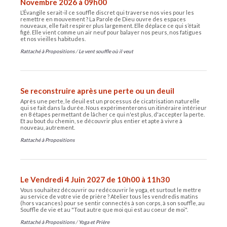
Novembre 2026 à 09h00
L’Évangile serait-il ce souffle discret qui traverse nos vies pour les
remettre en mouvement ? La Parole de Dieu ouvre des espaces
nouveaux, elle fait respirer plus largement. Elle déplace ce qui s’était
figé. Elle vient comme un air neuf pour balayer nos peurs, nos fatigues
et nos vieilles habitudes.
Rattaché à
Propositions
/
Le vent souffle où il veut
Se reconstruire après une perte ou un deuil
Après une perte, le deuil est un processus de cicatrisation naturelle
qui se fait dans la durée. Nous expérimenterons un itinéraire intérieur
en 8 étapes permettant de lâcher ce qui n'est plus, d'accepter la perte.
Et au bout du chemin, se découvrir plus entier et apte à vivre à
nouveau, autrement.
Rattaché à
Propositions
Le Vendredi 4 Juin 2027 de 10h00 à 11h30
Vous souhaitez découvrir ou redécouvrir le yoga, et surtout le mettre
au service de votre vie de prière ? Atelier tous les vendredis matins
(hors vacances) pour se sentir connectés à son corps, à son souffle, au
Souffle de vie et au "Tout autre que moi qui est au coeur de moi".
Rattaché à
Propositions
/
Yoga et Prière