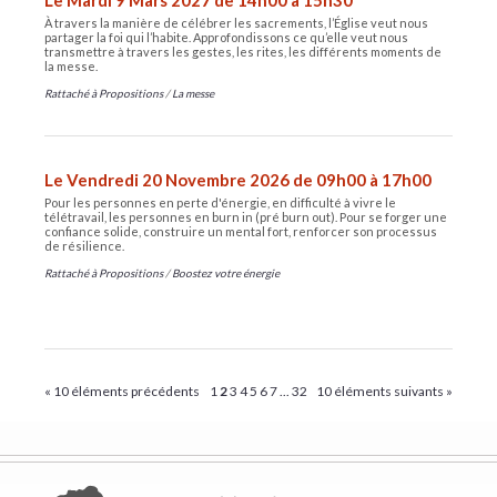
Le Mardi 9 Mars 2027 de 14h00 à 15h30
À travers la manière de célébrer les sacrements, l’Église veut nous
partager la foi qui l’habite. Approfondissons ce qu’elle veut nous
transmettre à travers les gestes, les rites, les différents moments de
la messe.
Rattaché à
Propositions
/
La messe
Le Vendredi 20 Novembre 2026 de 09h00 à 17h00
Pour les personnes en perte d'énergie, en difficulté à vivre le
télétravail, les personnes en burn in (pré burn out). Pour se forger une
confiance solide, construire un mental fort, renforcer son processus
de résilience.
Rattaché à
Propositions
/
Boostez votre énergie
« 10 éléments précédents
1
2
3
4
5
6
7
...
32
10 éléments suivants »