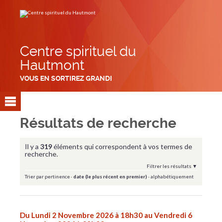
Aller
Outils
au
personnels
contenu.
|
Aller
à
la
navigation
Centre spirituel du
Hautmont
VOUS EN SORTIREZ GRANDI
Résultats de recherche
Il y a
319
éléments qui correspondent à vos termes de
recherche.
Filtrer les résultats
Trier par
pertinence
·
date (le plus récent en premier)
·
alphabétiquement
Du Lundi 2 Novembre 2026 à 18h30 au Vendredi 6