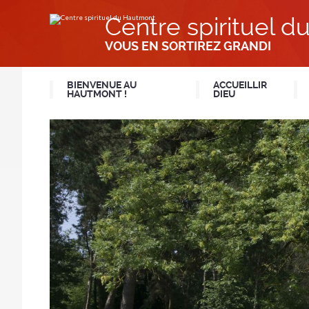
Aller
Outils
au
personnels
Centre spirituel 
contenu.
|
Aller
VOUS EN SORTIREZ GRANDI
à
la
navigation
BIENVENUE AU
ACCUEILLIR
HAUTMONT !
DIEU