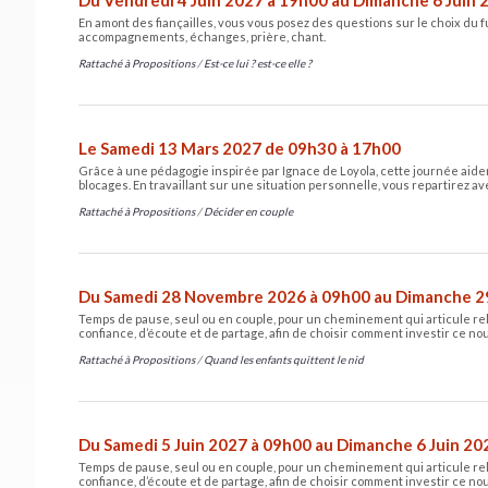
En amont des fiançailles, vous vous posez des questions sur le choix du f
accompagnements, échanges, prière, chant.
Rattaché à
Propositions
/
Est-ce lui ? est-ce elle ?
Le Samedi 13 Mars 2027 de 09h30 à 17h00
Grâce à une pédagogie inspirée par Ignace de Loyola, cette journée aidera
blocages. En travaillant sur une situation personnelle, vous repartirez a
Rattaché à
Propositions
/
Décider en couple
Du Samedi 28 Novembre 2026 à 09h00 au Dimanche 2
Temps de pause, seul ou en couple, pour un cheminement qui articule re
confiance, d’écoute et de partage, afin de choisir comment investir ce no
Rattaché à
Propositions
/
Quand les enfants quittent le nid
Du Samedi 5 Juin 2027 à 09h00 au Dimanche 6 Juin 20
Temps de pause, seul ou en couple, pour un cheminement qui articule re
confiance, d’écoute et de partage, afin de choisir comment investir ce no