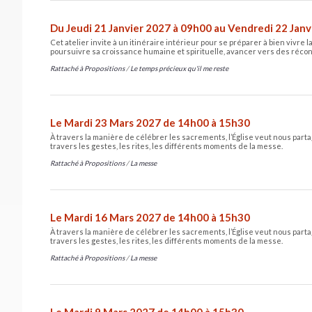
Du Jeudi 21 Janvier 2027 à 09h00 au Vendredi 22 Jan
Cet atelier invite à un itinéraire intérieur pour se préparer à bien vivre
poursuivre sa croissance humaine et spirituelle, avancer vers des réconci
Rattaché à
Propositions
/
Le temps précieux qu'il me reste
Le Mardi 23 Mars 2027 de 14h00 à 15h30
À travers la manière de célébrer les sacrements, l’Église veut nous partag
travers les gestes, les rites, les différents moments de la messe.
Rattaché à
Propositions
/
La messe
Le Mardi 16 Mars 2027 de 14h00 à 15h30
À travers la manière de célébrer les sacrements, l’Église veut nous partag
travers les gestes, les rites, les différents moments de la messe.
Rattaché à
Propositions
/
La messe
Le Mardi 9 Mars 2027 de 14h00 à 15h30