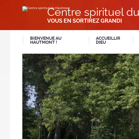
Aller
Outils
au
personnels
Centre spirituel 
contenu.
|
Aller
VOUS EN SORTIREZ GRANDI
à
la
navigation
BIENVENUE AU
ACCUEILLIR
HAUTMONT !
DIEU