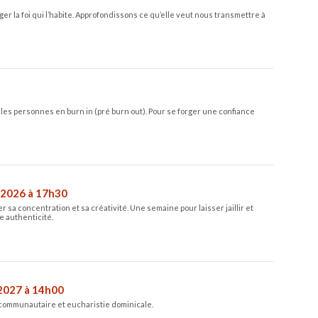
er la foi qui l’habite. Approfondissons ce qu’elle veut nous transmettre à
l, les personnes en burn in (pré burn out). Pour se forger une confiance
t 2026 à 17h30
 sa concentration et sa créativité. Une semaine pour laisser jaillir et
e authenticité.
 2027 à 14h00
 communautaire et eucharistie dominicale.