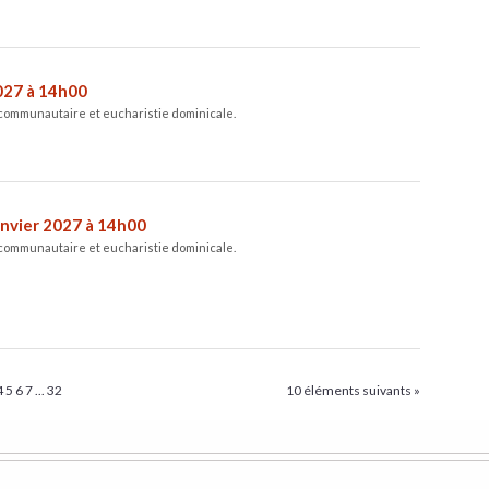
2027 à 14h00
 communautaire et eucharistie dominicale.
anvier 2027 à 14h00
 communautaire et eucharistie dominicale.
4
5
6
7
...
32
10 éléments suivants »