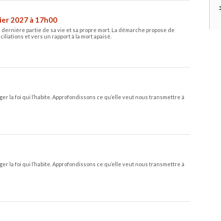
vier 2027 à 17h00
 la dernière partie de sa vie et sa propre mort. La démarche propose de
liations et vers un rapport à la mort apaisé.
er la foi qui l’habite. Approfondissons ce qu’elle veut nous transmettre à
er la foi qui l’habite. Approfondissons ce qu’elle veut nous transmettre à