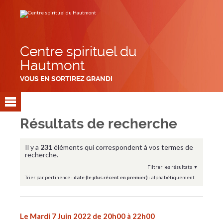
Aller
Outils
au
personnels
contenu.
|
Aller
à
la
navigation
Centre spirituel du
Hautmont
VOUS EN SORTIREZ GRANDI
Résultats de recherche
Il y a
231
éléments qui correspondent à vos termes de
recherche.
Filtrer les résultats
Trier par
pertinence
·
date (le plus récent en premier)
·
alphabétiquement
Le Mardi 7 Juin 2022 de 20h00 à 22h00