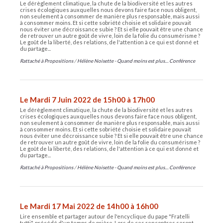
Le dérèglement climatique, la chute de la biodiversité et les autres
crises écologiques auxquelles nous devons faire face nous obligent,
non seulement à consommer de manière plus responsable, mais aussi
à consommer moins. Et si cette sobriété choisie et solidaire pouvait
nous éviter une décroissance subie ? Et si elle pouvait être une chance
de retrouver un autre goût de vivre, loin de la folie du consumérisme ?
Le goût de la liberté, des relations, de l'attention à ce qui est donné et
du partage...
Rattaché à
Propositions
/
Hélène Noisette - Quand moins est plus… Conférence
Le Mardi 7 Juin 2022 de 15h00 à 17h00
Le dérèglement climatique, la chute de la biodiversité et les autres
crises écologiques auxquelles nous devons faire face nous obligent,
non seulement à consommer de manière plus responsable, mais aussi
à consommer moins. Et si cette sobriété choisie et solidaire pouvait
nous éviter une décroissance subie ? Et si elle pouvait être une chance
de retrouver un autre goût de vivre, loin de la folie du consumérisme ?
Le goût de la liberté, des relations, de l'attention à ce qui est donné et
du partage...
Rattaché à
Propositions
/
Hélène Noisette - Quand moins est plus… Conférence
Le Mardi 17 Mai 2022 de 14h00 à 16h00
Lire ensemble et partager autour de l'encyclique du pape "Fratelli
tutti", précédé d'un temps de prière. Lors de ces rencontres seront