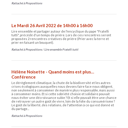
Rattaché à
Propositions
Le Mardi 26 Avril 2022 de 14h00 à 16h00
Lire ensemble et partager autour de l'encyclique du pape "Fratelli
tutti", précédé d'un temps de prière. Lors de ces rencontres seront
proposées 2 rencontres créatives de prière (Prier avec la terre et
prier en faisant un bouquet).
Rattaché à
Propositions
/
Lire ensemble Fratelli tutti
Hélène Noisette - Quand moins est plus…
Conférence
Le dérèglement climatique, la chute de la biodiversité et les autres
crises écologiques auxquelles nous devons faire face nous obligent,
non seulement à consommer de manière plus responsable, mais aussi
à consommer moins. Et si cette sobriété choisie et solidaire pouvait
nous éviter une décroissance subie ? Et si elle pouvait être une chance
de retrouver un autre goût de vivre, loin de la folie du consumérisme ?
Le goût de la liberté, des relations, de l'attention à ce qui est donné et
du partage...
Rattaché à
Propositions