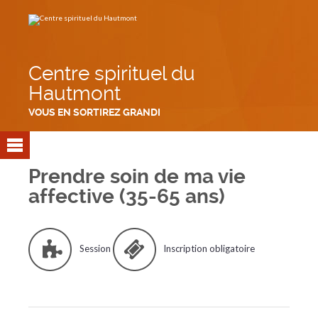
Aller
Outils
au
personnels
contenu.
|
Aller
à
la
navigation
Centre spirituel du
Hautmont
VOUS EN SORTIREZ GRANDI
Prendre soin de ma vie
affective (35-65 ans)
Session
Inscription obligatoire