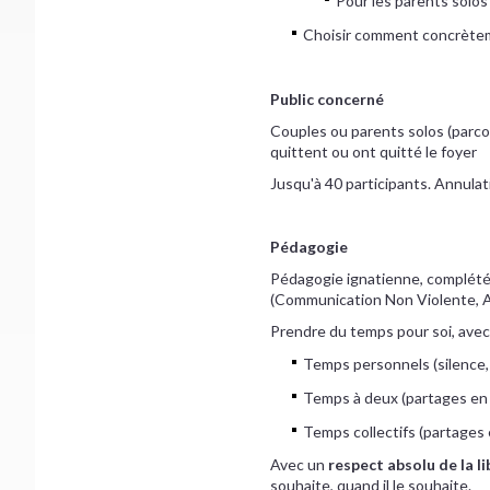
Pour les parents solos 
Choisir comment concrètem
Public concerné
Couples ou parents solos (parco
quittent ou ont quitté le foyer
Jusqu'à 40 participants. Annulati
Pédagogie
Pédagogie ignatienne, complété
(Communication Non Violente, A
Prendre du temps pour soi, avec
Temps personnels (silence, 
Temps à deux (partages en 
Temps collectifs (partages 
Avec un
respect absolu de la l
souhaite, quand il le souhaite.