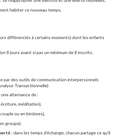
: se réapproprier une identité et une liberté nouvelles.
ent habiter ce nouveau temps.
urs différenciés à certains moments) dont les enfants
on 8 jours avant si pas un minimum de 8 inscrits.
e par des outils de communication interpersonnels
nalyse Transactionnelle)
 une alternance de :
écriture, méditation),
couple ou en binômes),
en groupe).
iberté
: dans les temps d’échange, chacun partage ce qu’il