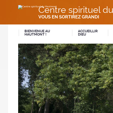
Aller
Outils
au
personnels
Centre spirituel 
contenu.
|
Aller
VOUS EN SORTIREZ GRANDI
à
la
navigation
BIENVENUE AU
ACCUEILLIR
HAUTMONT !
DIEU