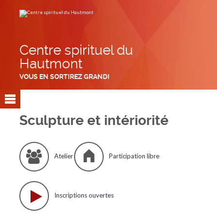
Aller
Outils
au
personnels
contenu.
|
Aller
à
la
navigation
Centre spirituel du
Hautmont
VOUS EN SORTIREZ GRANDI
Sculpture et intériorité
Atelier
Participation libre
Inscriptions ouvertes