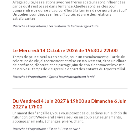
A l’âge adulte, les relations avec nos frères et sœurs sont influencées
par ce qu’il s’est passé dans l’enfance. Quelles sont les clés pour
comprendre ce qui se vit aujourd’hui à la lumière de ce qui a été vécu ?
Un atelier pour dépasser les difficultés et vivre des relations
satisfaisantes
Rattaché à
Propositions
/
Les relations de fratrie à l'âge adulte
Le Mercredi 14 Octobre 2026 de 19h30 à 22h00
Temps de pause, seul ou en couple, pour un cheminement qui articule
relecture de vie, discernement et mise en mouvement, dans un climat
de confiance, d’écoute et de partage, afin de choisir comment investir
ce nouveau temps de vie après le départ des enfants du foyer familial
Rattaché à
Propositions
/
Quand les enfants quittent le nid
Du Vendredi 4 Juin 2027 à 19h00 au Dimanche 6 Juin
2027 à 17h00
En amont des fiançailles, vous vous posez des questions sur le choix du
futur conjoint ?​ Week-end à vivre seul ou en couple.​ Enseignements,
accompagnements, échanges, prière, chant.
Rattaché à
Propositions
/
Est-ce lui ? est-ce elle ?