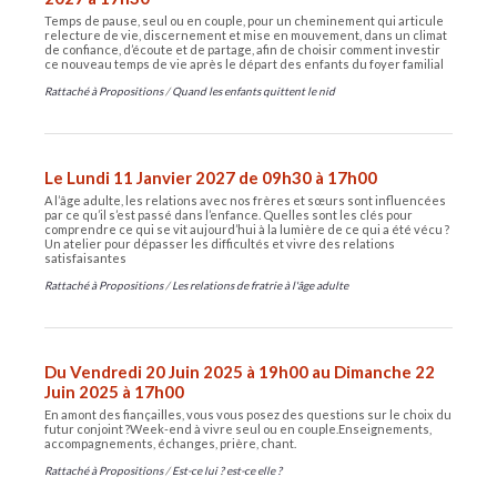
Temps de pause, seul ou en couple, pour un cheminement qui articule
relecture de vie, discernement et mise en mouvement, dans un climat
de confiance, d’écoute et de partage, afin de choisir comment investir
ce nouveau temps de vie après le départ des enfants du foyer familial
Rattaché à
Propositions
/
Quand les enfants quittent le nid
Le Lundi 11 Janvier 2027 de 09h30 à 17h00
A l’âge adulte, les relations avec nos frères et sœurs sont influencées
par ce qu’il s’est passé dans l’enfance. Quelles sont les clés pour
comprendre ce qui se vit aujourd’hui à la lumière de ce qui a été vécu ?
Un atelier pour dépasser les difficultés et vivre des relations
satisfaisantes
Rattaché à
Propositions
/
Les relations de fratrie à l'âge adulte
Du Vendredi 20 Juin 2025 à 19h00 au Dimanche 22
Juin 2025 à 17h00
En amont des fiançailles, vous vous posez des questions sur le choix du
futur conjoint ?​ Week-end à vivre seul ou en couple.​ Enseignements,
accompagnements, échanges, prière, chant.
Rattaché à
Propositions
/
Est-ce lui ? est-ce elle ?