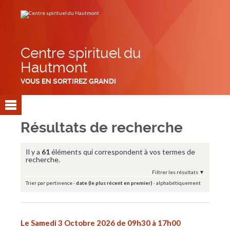
Aller
Outils
au
personnels
contenu.
|
Aller
à
la
navigation
Centre spirituel du
Hautmont
VOUS EN SORTIREZ GRANDI
Résultats de recherche
Il y a
61
éléments qui correspondent à vos termes de
recherche.
Filtrer les résultats
Trier par
pertinence
·
date (le plus récent en premier)
·
alphabétiquement
Le Samedi 3 Octobre 2026 de 09h30 à 17h00