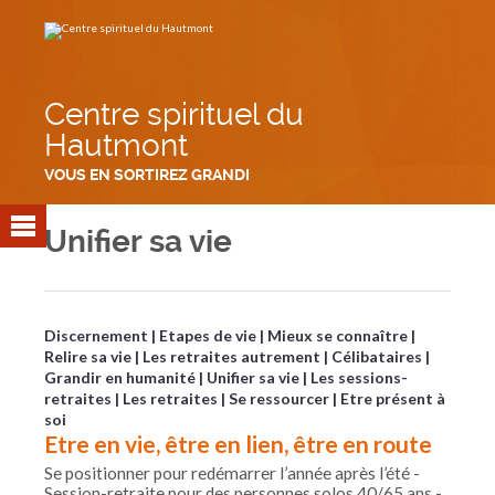
Aller
Outils
au
personnels
contenu.
|
Aller
à
la
navigation
Centre spirituel du
Hautmont
VOUS EN SORTIREZ GRANDI
Unifier sa vie
Discernement
Etapes de vie
Mieux se connaître
Relire sa vie
Les retraites autrement
Célibataires
Grandir en humanité
Unifier sa vie
Les sessions-
retraites
Les retraites
Se ressourcer
Etre présent à
soi
Etre en vie, être en lien, être en route
Se positionner pour redémarrer l’année après l’été -
Session-retraite pour des personnes solos 40/65 ans -