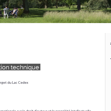
tion technique
urget du Lac Cedex
rnationale sur le droit d'auteur et la propriété intellectuelle.