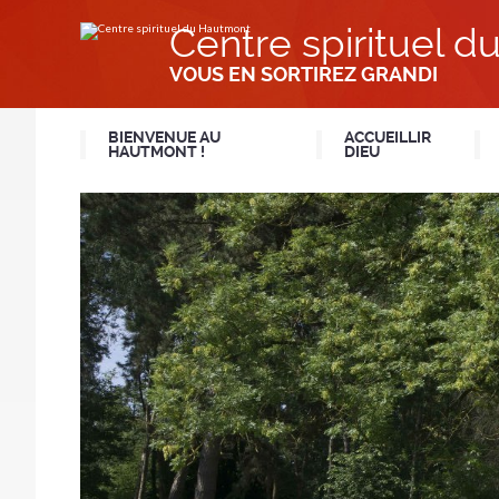
Aller
Outils
au
personnels
Centre spirituel 
contenu.
|
Aller
VOUS EN SORTIREZ GRANDI
à
la
navigation
BIENVENUE AU
ACCUEILLIR
HAUTMONT !
DIEU