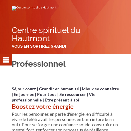
Aller
Outils
au
personnels
contenu.
|
Aller
à
la
navigation
Centre spirituel du
Hautmont
VOUS EN SORTIREZ GRANDI
Professionnel
Séjour court
Grandir en humanité
Mieux se connaître
En journée
Pour tous
Se ressourcer
Vie
professionnelle
Etre présent à soi
Boostez votre énergie
Pour les personnes en perte d'énergie, en difficulté à
vivre le télétravail, les personnes en burn in (pré burn
out). Pour se forger une confiance solide, construire un
mental fort, renforcer son processus de résilience.