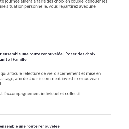
e journée aidera à faire des choix en couple, dénouer les
 une situation personnelle, vous repartirez avec une
er ensemble une route renouvelée
Poser des choix
anité
Famille
ui articule relecture de vie, discernement et mise en
partage, afin de choisir comment investir ce nouveau
l
t à l’accompagnement individuel et collectif
 ensemble une route renouvelée