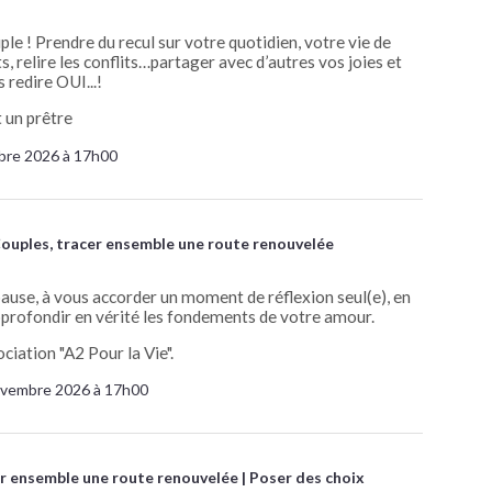
e ! Prendre du recul sur votre quotidien, votre vie de
, relire les conflits…partager avec d’autres vos joies et
 redire OUI...!
t un prêtre
bre 2026 à 17h00
ouples, tracer ensemble une route renouvelée
pause, à vous accorder un moment de réflexion seul(e), en
approfondir en vérité les fondements de votre amour.
ciation "A2 Pour la Vie".
ovembre 2026 à 17h00
er ensemble une route renouvelée
Poser des choix