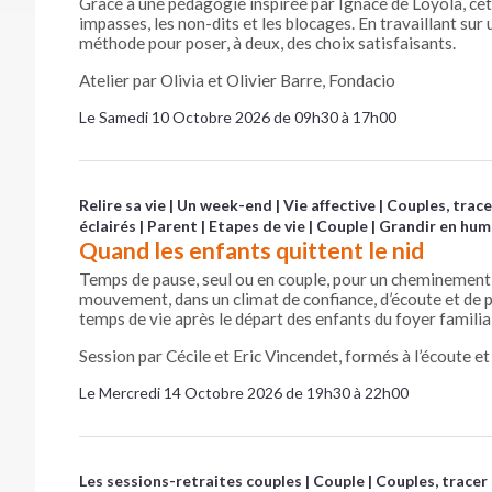
Grâce à une pédagogie inspirée par Ignace de Loyola, cett
impasses, les non-dits et les blocages. En travaillant sur
méthode pour poser, à deux, des choix satisfaisants.
Atelier par Olivia et Olivier Barre, Fondacio
Le Samedi 10 Octobre 2026 de 09h30 à 17h00
Relire sa vie
Un week-end
Vie affective
Couples, trac
éclairés
Parent
Etapes de vie
Couple
Grandir en hum
Quand les enfants quittent le nid
Temps de pause, seul ou en couple, pour un cheminement q
mouvement, dans un climat de confiance, d’écoute et de 
temps de vie après le départ des enfants du foyer familia
Session par Cécile et Eric Vincendet, formés à l’écoute e
Le Mercredi 14 Octobre 2026 de 19h30 à 22h00
Les sessions-retraites couples
Couple
Couples, tracer