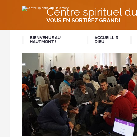
Aller
Outils
au
personnels
Centre spirituel 
contenu.
|
Aller
VOUS EN SORTIREZ GRANDI
à
la
navigation
BIENVENUE AU
ACCUEILLIR
HAUTMONT !
DIEU