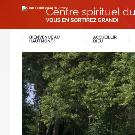
Aller
Outils
au
personnels
Centre spirituel 
contenu.
|
Aller
VOUS EN SORTIREZ GRANDI
à
la
navigation
BIENVENUE AU
ACCUEILLIR
HAUTMONT !
DIEU