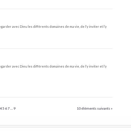
garder avec Dieu les différents domaines de ma vie, de l’y inviter et l’y
garder avec Dieu les différents domaines de ma vie, de l’y inviter et l’y
4
5
6
7
...
9
10 éléments suivants »