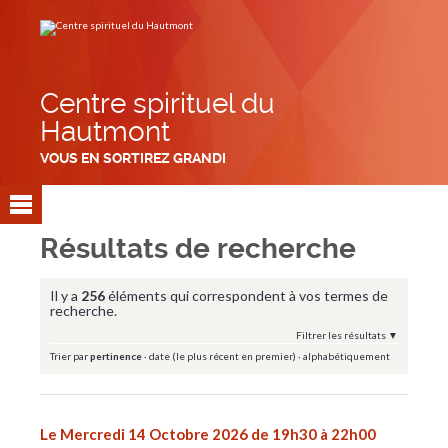
Aller
Outils
au
personnels
contenu.
|
Aller
à
la
navigation
Centre spirituel du
Hautmont
VOUS EN SORTIREZ GRANDI
Résultats de recherche
Il y a
256
éléments qui correspondent à vos termes de
recherche.
Filtrer les résultats
Trier par
pertinence
·
date (le plus récent en premier)
·
alphabétiquement
Le Mercredi 14 Octobre 2026 de 19h30 à 22h00