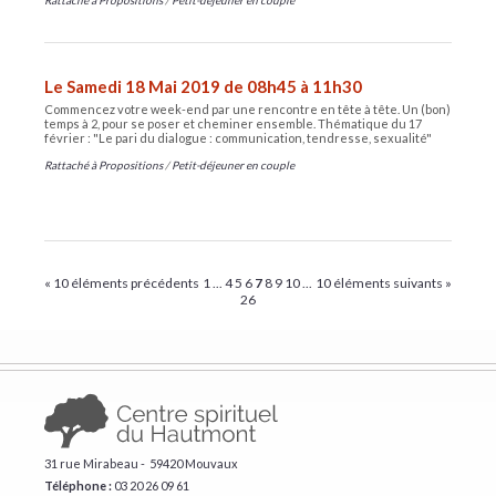
Rattaché à
Propositions
/
Petit-déjeuner en couple
Le Samedi 18 Mai 2019 de 08h45 à 11h30
Commencez votre week-end par une rencontre en tête à tête. Un (bon)
temps à 2, pour se poser et cheminer ensemble. Thématique du 17
février : "Le pari du dialogue : communication, tendresse, sexualité"
Rattaché à
Propositions
/
Petit-déjeuner en couple
« 10 éléments précédents
1
...
4
5
6
7
8
9
10
...
10 éléments suivants »
26
31 rue Mirabeau - 59420 Mouvaux
Téléphone :
​03 20 26 09 61