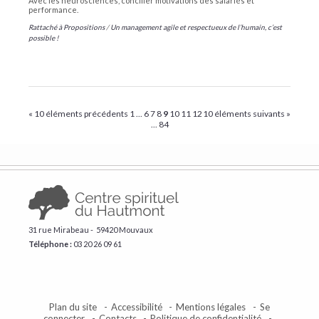
Avec les neurosciences, concilier motivations des salariés et
performance.
Rattaché à
Propositions
/
Un management agile et respectueux de l’humain, c’est
possible !
« 10 éléments précédents
1
...
6
7
8
9
10
11
12
10 éléments suivants »
...
84
31 rue Mirabeau - 59420 Mouvaux
Téléphone :
​03 20 26 09 61
Plan du site
Accessibilité
Mentions légales
Se
connecter
Contacts
Politique de confidentialité