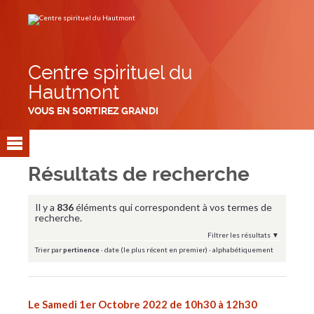
Aller
Outils
au
personnels
contenu.
|
Aller
à
la
navigation
Centre spirituel du
Hautmont
VOUS EN SORTIREZ GRANDI
Résultats de recherche
Il y a
836
éléments qui correspondent à vos termes de
recherche.
Filtrer les résultats
Trier par
pertinence
·
date (le plus récent en premier)
·
alphabétiquement
Le Samedi 1er Octobre 2022 de 10h30 à 12h30