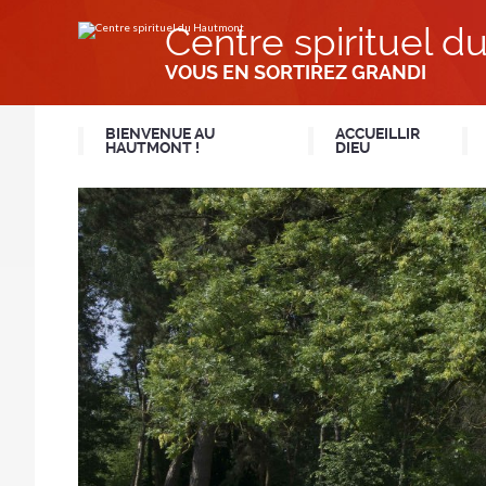
Aller
Outils
au
personnels
Centre spirituel 
contenu.
|
Aller
VOUS EN SORTIREZ GRANDI
à
la
navigation
BIENVENUE AU
ACCUEILLIR
HAUTMONT !
DIEU