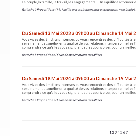
Le couple, la famille, le travail, les engagements… Un équilibre à trouver e
Rattaché à
Propositions
/
Ma famille, mes aspirations, mes engagements, mon boulot,
Du Samedi 13 Mai 2023 à 09h00 au Dimanche 14 Mai 
Vous vivez des émotions intenses ou vous rencontrez des difficultés à le
sereinement et améliorer la qualité de vos relations interpersonnelles ?
comprendre ce qu’elles vous signalent et les apprivoiser, pour un meille
Rattaché à
Propositions
/
Faire de mes émotions mes alliées
Du Samedi 18 Mai 2024 à 09h00 au Dimanche 19 Mai 
Vous vivez des émotions intenses ou vous rencontrez des difficultés à le
sereinement et améliorer la qualité de vos relations interpersonnelles ?
comprendre ce qu’elles vous signalent et les apprivoiser, pour un meille
Rattaché à
Propositions
/
Faire de mes émotions mes alliées
1
2
3
4
5
6
7