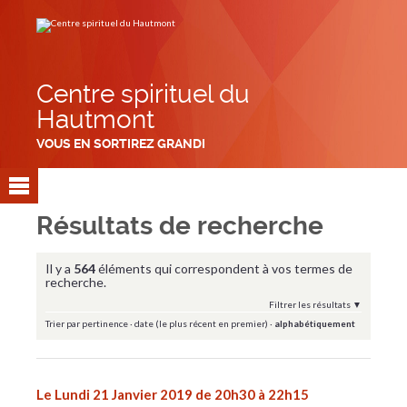
Aller
Outils
au
personnels
contenu.
|
Aller
à
la
navigation
Centre spirituel du
Hautmont
VOUS EN SORTIREZ GRANDI
Résultats de recherche
Il y a
564
éléments qui correspondent à vos termes de
recherche.
Filtrer les résultats
Trier par
pertinence
·
date (le plus récent en premier)
·
alphabétiquement
Le Lundi 21 Janvier 2019 de 20h30 à 22h15