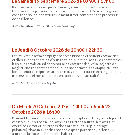
Le Samedi 19 Septembre 2026 de 09h00 à 17h00
Pour les personnes en perte d'énergie, en difficulté à vivre le
télétravail, les personnes en burn in (pré burn out). Pour se forger une
confiance solide, construire un mental fort, renforcer son processus
de résilience.
Rattaché à
Propositions
/
Boostez votre énergie
Le Jeudi 8 Octobre 2026 de 20h00 à 22h30
Les œuvres d’art accompagnent notre histoire et brillent comme des
étoiles sur nos chemins d’humanité en quête de sens. Les contempler
bien sûr et mais aussi chercher à les comprendre, voilà l’objectif de
Reg’Art. Nos rencontres mensuelles sont comme des étapes où il fait
bon entendre ce que les artistes nous disent, tout en échangeant nos
impressions et nos questions en rapport avec l’actualité.
Rattaché à
Propositions
/
Reg'Art
Du Mardi 20 Octobre 2026 à 10h00 au Jeudi 22
Octobre 2026 à 16h00
Pendant les vacances, vos ados pourront explorer, de façon ludique et
créative, leur place en lien avec le regard des autres. À travers les
exercices Vittoz et les propositions artistiques (argile, collage,
peinture), chacun expérimente son espace personnel, le lien aux
autres et la place qu’il souhaite habiter.