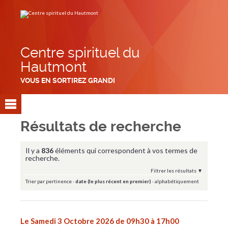
Aller
Outils
au
personnels
contenu.
|
Aller
à
la
navigation
Centre spirituel du
Hautmont
VOUS EN SORTIREZ GRANDI
Résultats de recherche
Il y a
836
éléments qui correspondent à vos termes de
recherche.
Filtrer les résultats
Trier par
pertinence
·
date (le plus récent en premier)
·
alphabétiquement
Le Samedi 3 Octobre 2026 de 09h30 à 17h00