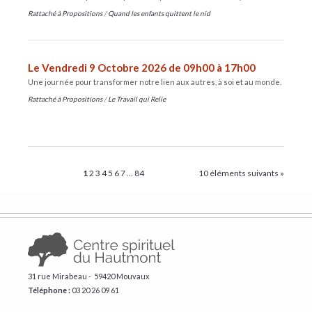
Rattaché à
Propositions
/
Quand les enfants quittent le nid
Le Vendredi 9 Octobre 2026 de 09h00 à 17h00
Une journée pour transformer notre lien aux autres, à soi et au monde.
Rattaché à
Propositions
/
Le Travail qui Relie
1
2
3
4
5
6
7
...
84
10 éléments suivants »
31 rue Mirabeau - 59420 Mouvaux
Téléphone :
​03 20 26 09 61