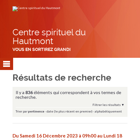
Aller
Outils
au
personnels
contenu.
|
Aller
à
la
navigation
Centre spirituel du
Hautmont
VOUS EN SORTIREZ GRANDI
Résultats de recherche
Il y a
836
éléments qui correspondent à vos termes de
recherche.
Filtrer les résultats
Trier par
pertinence
·
date (le plus récent en premier)
·
alphabétiquement
Du Samedi 16 Décembre 2023 à 09h00 au Lundi 18