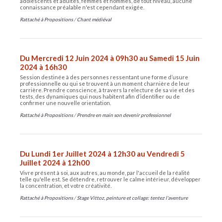
adolescents et adultes, femmes et hommes, de tout niveau, aucune
connaissance préalable n'est cependant exigée.
Rattaché à
Propositions
/
Chant médiéval
Du Mercredi 12 Juin 2024 à 09h30 au Samedi 15 Juin
2024 à 16h30
Session destinée à des personnes ressentant une forme d’usure
professionnelle ou qui se trouvent à un moment charnière de leur
carrière. Prendre conscience, à travers la relecture de sa vie et des
tests, des dynamiques qui nous habitent afin d’identifier ou de
confirmer une nouvelle orientation.
Rattaché à
Propositions
/
Prendre en main son devenir professionnel
Du Lundi 1er Juillet 2024 à 12h30 au Vendredi 5
Juillet 2024 à 12h00
Vivre présent à soi, aux autres, au monde, par l'accueil de la réalité
telle qu'elle est. Se détendre, retrouver le calme intérieur, développer
la concentration, et votre créativité.
Rattaché à
Propositions
/
Stage Vittoz, peinture et collage: tentez l'aventure