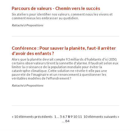
Parcours de valeurs - Chemin vers le succès
Six ateliers pour identifier nos valeurs, comment nous les vivons et
comment mieux les embrasser au quotidien.
Rattaché à
Propositions
Conférence : Pour sauver la planète, faut-il arrêter
d'avoir des enfants ?
Alors que la planète devrait compte 9.5 milliards d'habitants d'ici 2050,
certains observateurs tirent la sonnette d'alarme. Il faudrait selon eux
limiter la croissance de la population mondiale pour éviter la
catastrophe climatique. Cette solution ne révèle-t-elle pas une
pauvreté de l'imaginaire et un renoncement à questionner les
véritables modèles de l'effondrement ?
Rattaché à
Propositions
« 10 éléments précédents
1
...
5
6
7
8
9
10
11
10 éléments suivants »
...
84