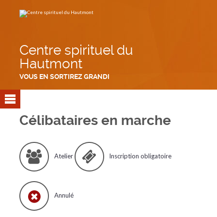
Aller
Outils
au
personnels
contenu.
|
Aller
à
la
navigation
Centre spirituel du
Hautmont
VOUS EN SORTIREZ GRANDI
Célibataires en marche
Atelier
Inscription obligatoire
Annulé