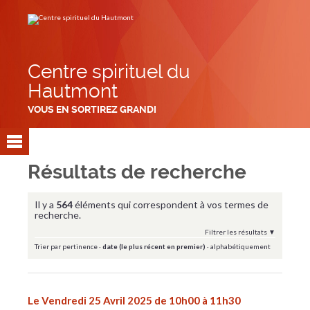
Aller
Outils
au
personnels
contenu.
|
Aller
à
la
navigation
Centre spirituel du
Hautmont
VOUS EN SORTIREZ GRANDI
Résultats de recherche
Il y a
564
éléments qui correspondent à vos termes de
recherche.
Filtrer les résultats
Trier par
pertinence
·
date (le plus récent en premier)
·
alphabétiquement
Le Vendredi 25 Avril 2025 de 10h00 à 11h30