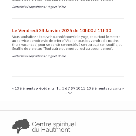
Rattaché à
Propositions
/
Yoga et Prière
Le Vendredi 24 Janvier 2025 de 10h00 à 11h30
Vous souhaitez découvrir ou redécouvrir le yoga, et surtout le mettre
au service de votre vie de prière ? Atelier tous les vendredis matins
(hors vacances) pour se sentir connectés à son corps, à son souffle, au
Souffle de vie et au "Tout autre que moi qui est au coeur de moi".
Rattaché à
Propositions
/
Yoga et Prière
« 10 éléments précédents
1
...
5
6
7
8
9
10
11
10 éléments suivants »
...
57