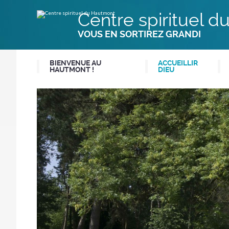
Aller
Outils
au
personnels
Centre spirituel 
contenu.
|
Aller
VOUS EN SORTIREZ GRANDI
à
la
navigation
BIENVENUE AU
ACCUEILLIR
HAUTMONT !
DIEU