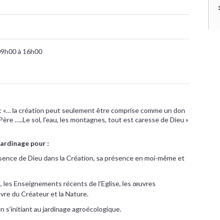
09h00 à 16h00
 : «… la création peut seulement être comprise comme un don
Père …..Le sol, l’eau, les montagnes, tout est caresse de Dieu »
jardinage pour :
ésence de Dieu dans la Création, sa présence en moi-même et
e, les Enseignements récents de l’Eglise, les œuvres
uvre du Créateur et la Nature.
en s’initiant au jardinage agroécologique.