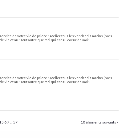
service de votre vie de prière ? Atelier tous les vendredis matins (hors
de vie et au "Tout autre que moi qui est au coeur de moi".
service de votre vie de prière ? Atelier tous les vendredis matins (hors
de vie et au "Tout autre que moi qui est au coeur de moi".
4
5
6
7
...
57
10 éléments suivants »