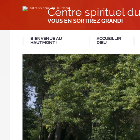
Aller
Outils
au
personnels
Centre spirituel 
contenu.
|
Aller
VOUS EN SORTIREZ GRANDI
à
la
navigation
BIENVENUE AU
ACCUEILLIR
HAUTMONT !
DIEU