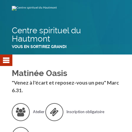
Aller
Outils
au
personnels
contenu.
|
Aller
à
la
navigation
Centre spirituel du
Hautmont
VOUS EN SORTIREZ GRANDI
Matinée Oasis
"Venez à l'écart et reposez-vous un peu" Marc
6.31.
Atelier
Inscription obligatoire