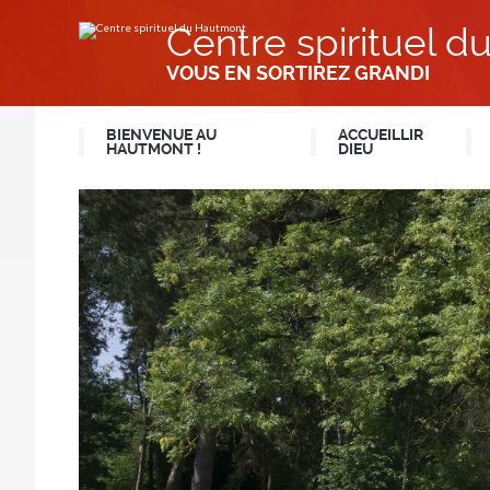
Aller
Outils
au
personnels
Centre spirituel 
contenu.
|
Aller
VOUS EN SORTIREZ GRANDI
à
la
navigation
BIENVENUE AU
ACCUEILLIR
HAUTMONT !
DIEU