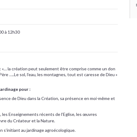
00 à 12h30
 : «… la création peut seulement être comprise comme un don
Père …..Le sol, l’eau, les montagnes, tout est caresse de Dieu »
jardinage pour :
ésence de Dieu dans la Création, sa présence en moi-même et
e, les Enseignements récents de l’Eglise, les œuvres
uvre du Créateur et la Nature.
en s’initiant au jardinage agroécologique.