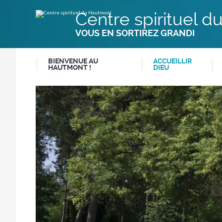
Aller
Outils
au
personnels
Centre spirituel 
contenu.
|
Aller
VOUS EN SORTIREZ GRANDI
à
la
navigation
BIENVENUE AU
ACCUEILLIR
HAUTMONT !
DIEU