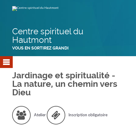
Aller
Outils
au
personnels
contenu.
|
Aller
à
la
navigation
Centre spirituel du
Hautmont
VOUS EN SORTIREZ GRANDI
Jardinage et spiritualité -
La nature, un chemin vers
Dieu
Atelier
Inscription obligatoire