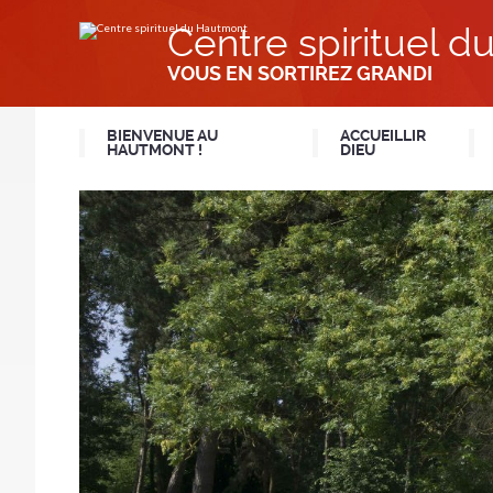
Aller
Outils
au
personnels
Centre spirituel 
contenu.
|
Aller
VOUS EN SORTIREZ GRANDI
à
la
navigation
BIENVENUE AU
ACCUEILLIR
HAUTMONT !
DIEU