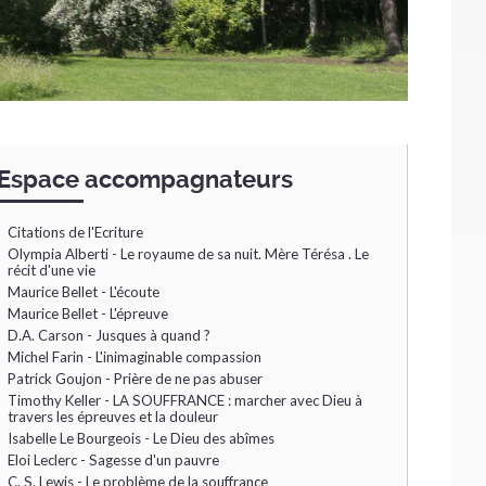
Navigation
Espace accompagnateurs
Citations de l'Ecriture
Olympia Alberti - Le royaume de sa nuit. Mère Térésa . Le
récit d'une vie
Maurice Bellet - L'écoute
Maurice Bellet - L'épreuve
D.A. Carson - Jusques à quand ?
Michel Farin - L'inimaginable compassion
Patrick Goujon - Prière de ne pas abuser
Timothy Keller - LA SOUFFRANCE : marcher avec Dieu à
travers les épreuves et la douleur
Isabelle Le Bourgeois - Le Dieu des abîmes
Eloi Leclerc - Sagesse d'un pauvre
C. S. Lewis - Le problème de la souffrance