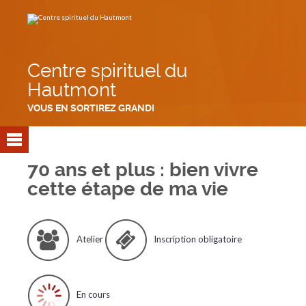
Aller
Outils
au
personnels
contenu.
|
Aller
à
la
navigation
Centre spirituel du
Hautmont
VOUS EN SORTIREZ GRANDI
70 ans et plus : bien vivre
cette étape de ma vie
Atelier
Inscription obligatoire
En cours