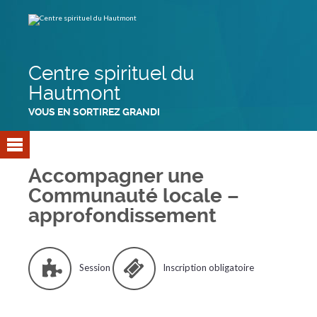
Aller
Outils
au
personnels
contenu.
|
Aller
à
la
navigation
Centre spirituel du
Hautmont
VOUS EN SORTIREZ GRANDI
Accompagner une
Communauté locale –
approfondissement
Session
Inscription obligatoire