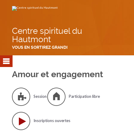
Aller
Outils
au
personnels
contenu.
|
Aller
à
la
navigation
Centre spirituel du
Hautmont
VOUS EN SORTIREZ GRANDI
Amour et engagement
Session
Participation libre
Inscriptions ouvertes