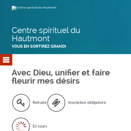
Aller
Outils
au
personnels
contenu.
|
Aller
à
la
navigation
Centre spirituel du
Hautmont
VOUS EN SORTIREZ GRANDI
Avec Dieu, unifier et faire
fleurir mes désirs
Retraite
Inscription obligatoire
En cours