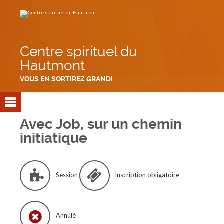
Aller
Outils
au
personnels
contenu.
|
Aller
à
la
navigation
Centre spirituel du
Hautmont
VOUS EN SORTIREZ GRANDI
Avec Job, sur un chemin
initiatique
Session
Inscription obligatoire
Annulé